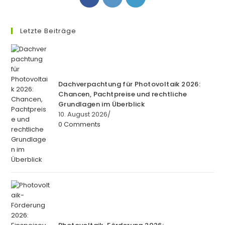
in
in
in
a
a
a
new
new
new
Letzte Beiträge
tab
tab
tab
Dachverpachtung für Photovoltaik 2026:
Chancen, Pachtpreise und rechtliche
Grundlagen im Überblick
10. August 2026
/
0 Comments