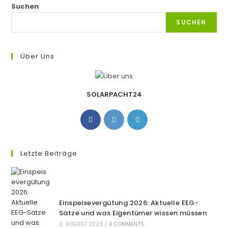
Suchen
SUCHEN
Über Uns
SOLARPACHT24
Opens
Opens
Opens
in
in
in
a
a
a
new
new
new
Letzte Beiträge
tab
tab
tab
Einspeisevergütung 2026: Aktuelle EEG-
Sätze und was Eigentümer wissen müssen
2. AUGUST 2026
/
0 COMMENTS