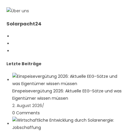
Solarpacht24
Opens
in
Opens
a
in
Opens
new
a
in
Letzte Beiträge
tab
new
a
tab
new
tab
Einspeisevergütung 2026: Aktuelle EEG-Sätze und was
Eigentümer wissen müssen
2. August 2026
/
0 Comments