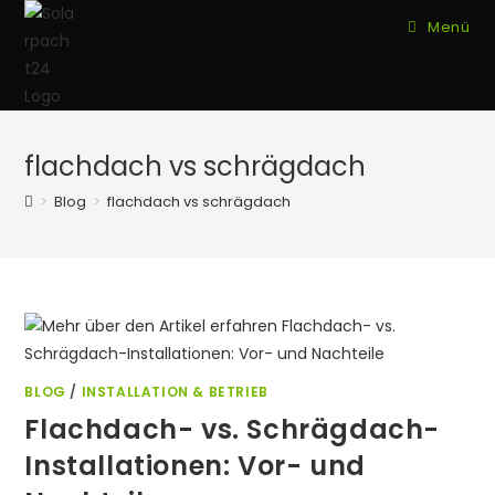
Zum
Menü
Inhalt
springen
flachdach vs schrägdach
>
Blog
>
flachdach vs schrägdach
BLOG
/
INSTALLATION & BETRIEB
Flachdach- vs. Schrägdach-
Installationen: Vor- und