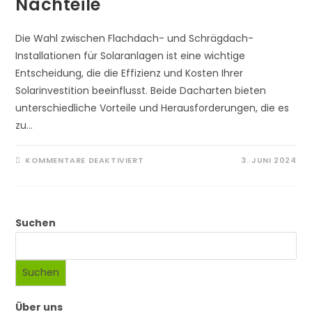
Nachteile
Die Wahl zwischen Flachdach- und Schrägdach-
Installationen für Solaranlagen ist eine wichtige
Entscheidung, die die Effizienz und Kosten Ihrer
Solarinvestition beeinflusst. Beide Dacharten bieten
unterschiedliche Vorteile und Herausforderungen, die es
zu…
FÜR
KOMMENTARE DEAKTIVIERT
3. JUNI 2024
FLACHDACH-
VS.
SCHRÄGDACH-
INSTALLATIONEN:
VOR-
UND
Suchen
NACHTEILE
Suchen
Über uns