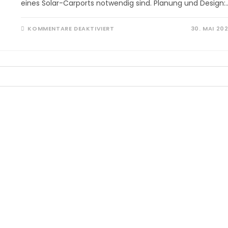
eines Solar-Carports notwendig sind. Planung und Design:
FÜR
KOMMENTARE DEAKTIVIERT
30. MAI 20
SOLAR-
CARPORTS:
BAU,
VORTEILE
UND
INSTALLATION