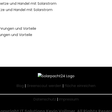
tze und Handel mit Solarstrom
ungen und Vorteile
Blog
|
Greenscout werden
|
Fläche einreichen
Datenschutz
|
Impressum
Copyright
IT Solutions Kevin Vollmer
. All Rights Reser