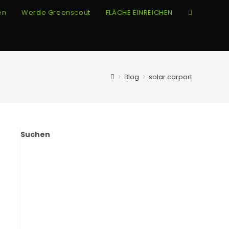
en
Werde Greenscout
FLÄCHE EINREICHEN
Website-
Suche
umschalte
>
Blog
>
solar carport
Suchen