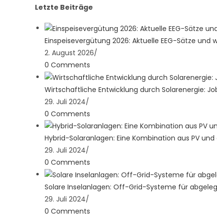
Letzte Beiträge
tab
new
a
tab
new
tab
Einspeisevergütung 2026: Aktuelle EEG-Sätze und
2. August 2026
/
0 Comments
Wirtschaftliche Entwicklung durch Solarenergie: J
29. Juli 2024
/
0 Comments
Hybrid-Solaranlagen: Eine Kombination aus PV und
29. Juli 2024
/
0 Comments
Solare Inselanlagen: Off-Grid-Systeme für abgele
29. Juli 2024
/
0 Comments