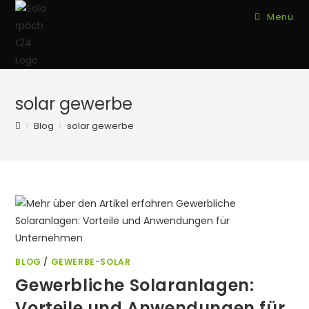
Zum
Menü
Inhalt
springen
solar gewerbe
>
Blog
>
solar gewerbe
BLOG
/
GEWERBE-SOLAR
Gewerbliche Solaranlagen:
Vorteile und Anwendungen für