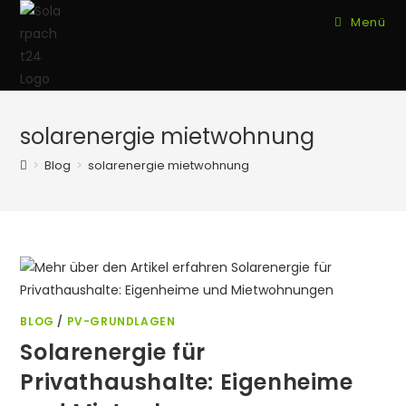
Zum
Menü
Inhalt
springen
solarenergie mietwohnung
>
Blog
>
solarenergie mietwohnung
BLOG
/
PV-GRUNDLAGEN
Solarenergie für
Privathaushalte: Eigenheime