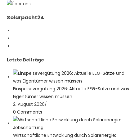
Solarpacht24
Opens
in
Opens
a
in
Opens
new
a
in
Letzte Beiträge
tab
new
a
tab
new
tab
Einspeisevergütung 2026: Aktuelle EEG-Sätze und was
Eigentümer wissen müssen
2. August 2026
/
0 Comments
Wirtschaftliche Entwicklung durch Solarenergie: