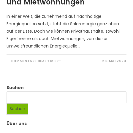
und Mietwohnungen
In einer Welt, die zunehmend auf nachhaltige
Energiequellen setzt, steht die Solarenergie ganz oben
auf der Liste. Doch wie können Privathaushalte, sowohl
Eigenheime als auch Mietwohnungen, von dieser
umweltfreundlichen Energiequelle…
FÜR
KOMMENTARE DEAKTIVIERT
23. MAI 2024
SOLARENERGIE
FÜR
PRIVATHAUSHALTE:
EIGENHEIME
UND
MIETWOHNUNGEN
Suchen
Suchen
Über uns