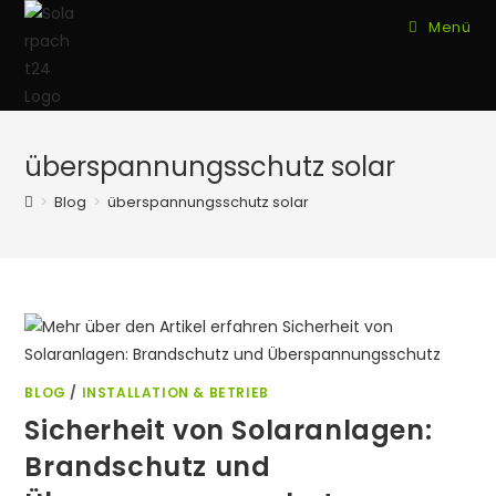
Zum
Menü
Inhalt
springen
überspannungsschutz solar
>
Blog
>
überspannungsschutz solar
BLOG
/
INSTALLATION & BETRIEB
Sicherheit von Solaranlagen:
Brandschutz und