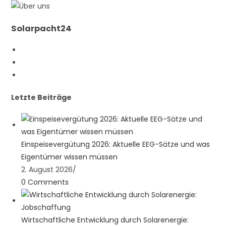
Solarpacht24
Opens
in
Opens
a
in
Opens
new
a
in
Letzte Beiträge
tab
new
a
tab
new
tab
Einspeisevergütung 2026: Aktuelle EEG-Sätze und was
Eigentümer wissen müssen
2. August 2026
/
0 Comments
Wirtschaftliche Entwicklung durch Solarenergie: