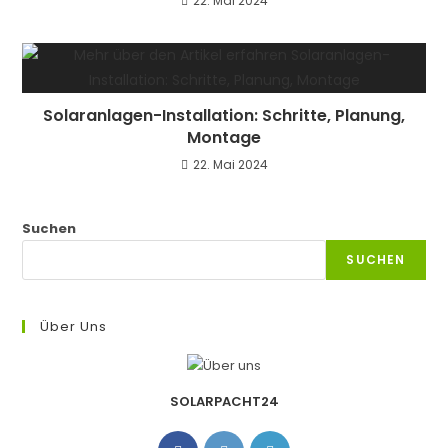
22. Mai 2024
Solaranlagen-Installation: Schritte, Planung,
Montage
22. Mai 2024
Suchen
SUCHEN
Über Uns
SOLARPACHT24
Opens
Opens
Opens