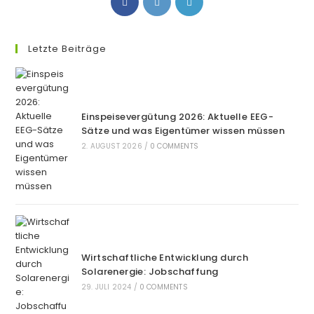
in
in
in
a
a
a
new
new
new
Letzte Beiträge
tab
tab
tab
Einspeisevergütung 2026: Aktuelle EEG-
Sätze und was Eigentümer wissen müssen
2. AUGUST 2026
/
0 COMMENTS
Wirtschaftliche Entwicklung durch
Solarenergie: Jobschaffung
29. JULI 2024
/
0 COMMENTS